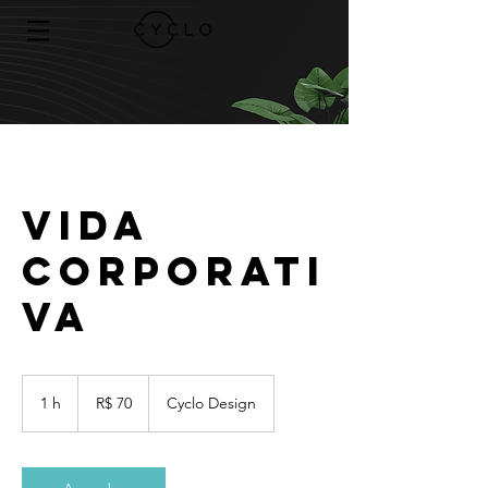
Vida
Corporati
va
70
Reais
1 h
1
R$ 70
Cyclo Design
brasileiros