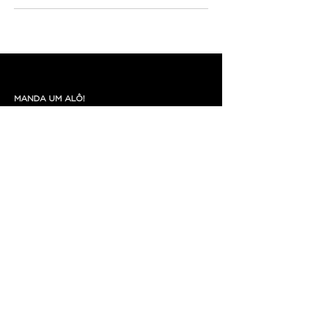
MANDA UM ALÔ!
+55 (47) 99224 8469
fred@cyclodesign.com