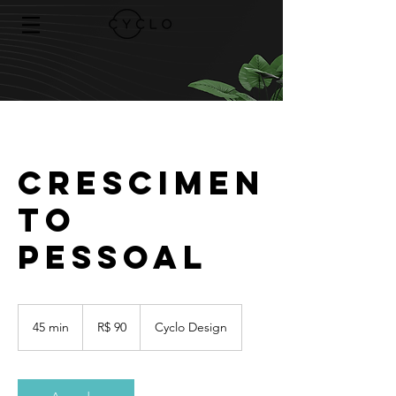
Crescimen
to
Pessoal
90
Reais
45 min
4
R$ 90
Cyclo Design
brasileiros
5
m
i
n