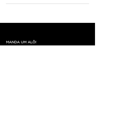
MANDA UM ALÔ!
+55 (47) 99224 8469
fred@cyclodesign.com